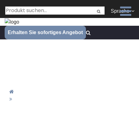
Sprache
Erhalten Sie sofortiges Angebot
Anwendung intelligenter
Inspektionsmanagementsyste
me
Zuhause
Anwendung Intelligenter
Inspektionsmanagementsysteme