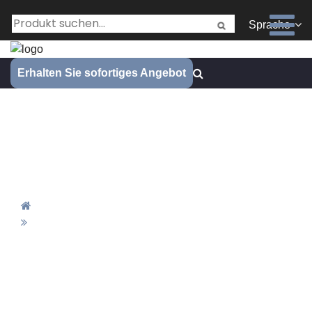
Sprache
Erhalten Sie sofortiges Angebot
Was trägt die Laserherstellung
für Hersteller von
medizinischen Produkten bei?
Zuhause
Was Trägt Die Laserherstellung Für Hersteller Von
Medizinischen Produkten Bei?