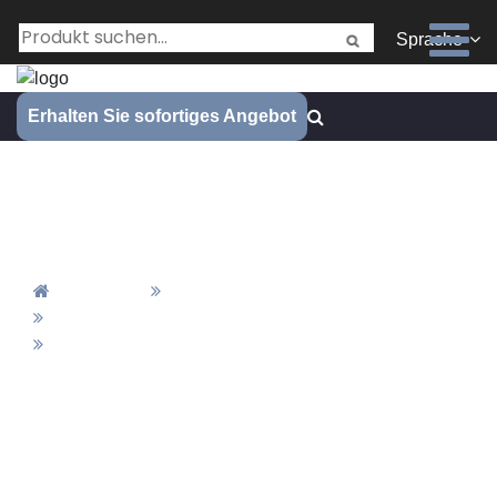
Sprache
Erhalten Sie sofortiges Angebot
CNC-gefräste Aluminium-
Lenkerhalterklemme
Zuhause
CNC-Bearbeitung Von Teilen
CNC-Frästeile
CNC-Gefräste Aluminium-Lenkerhalterklemme