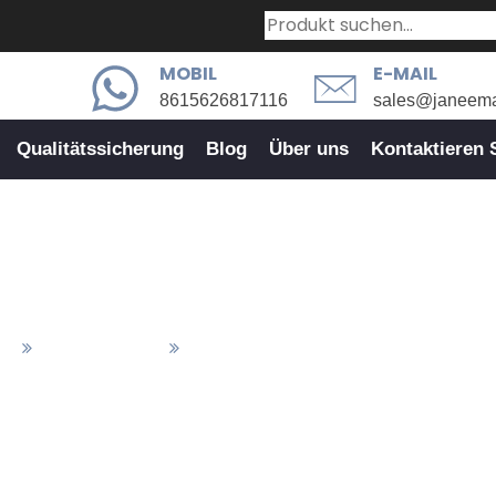
MOBIL
E-MAIL
8615626817116
sales@janeema
Qualitätssicherung
Blog
Über uns
Kontaktieren 
äzisionsstahlverbindungsverbi
en
CNC-Frästeile
CNC-Präzisionsstahlverbindungsverb