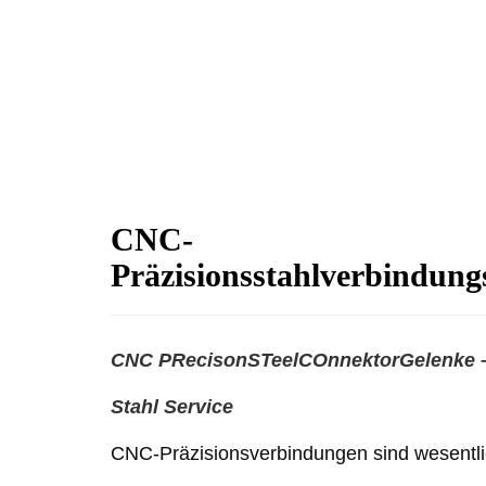
CNC-
Präzisionsstahlverbindun
CNC P
Recison
S
Teel
C
Onnektor
Gelenke 
Stahl Service
CNC-Präzisionsverbindungen sind wesentlic