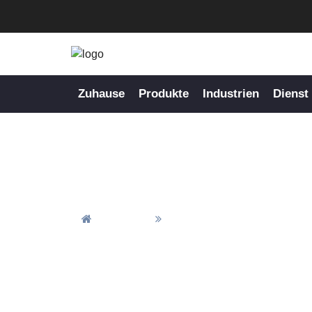
Zuhause
Produkte
Industrien
Dienst
CNC-Pr
Zuhause
CNC-Bearbeitung Von Teil