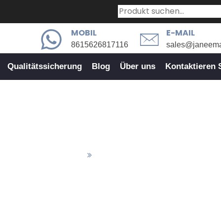
MOBIL
E-MAIL
8615626817116
sales@janeema
Qualitätssicherung
Blog
Über uns
Kontaktieren 
derter Schwerlastanker: Warum 
tigte Schwerlastanker
Maßgeschneiderter Schwerlastan