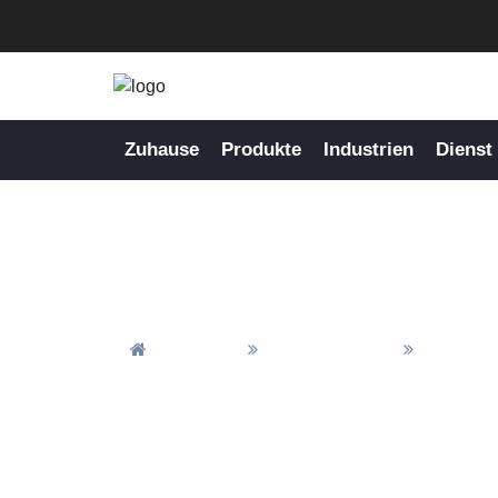
Zuhause
Produkte
Industrien
Dienst
Maßgeschnei
Zuhause
Federfertigung
Maßgefer