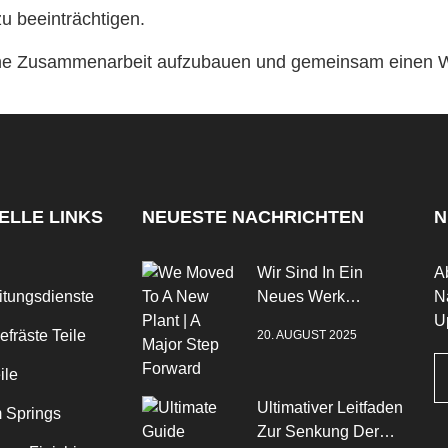
zu beeinträchtigen.
eine Zusammenarbeit aufzubauen und gemeinsam einen W
ELLE LINKS
NEUESTE NACHRICHTEN
N
Wir Sind In Ein
A
itungsdienste
Neues Werk
N
Gezogen | Ein
U
fräste Teile
20. AUGUST 2025
Großer Fortschritt
ile
Ultimativer Leitfaden
 Springs
Zur Senkung Der